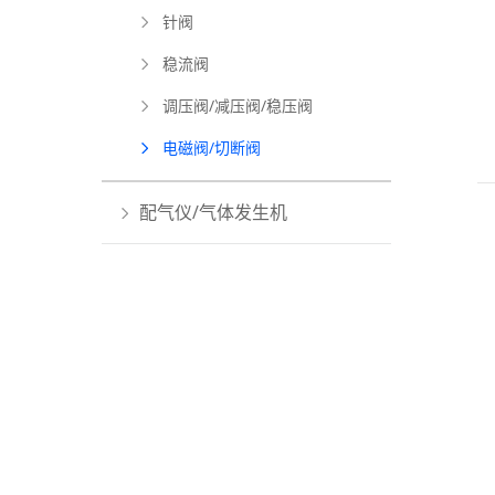
针阀
稳流阀
调压阀/减压阀/稳压阀
电磁阀/切断阀
配气仪/气体发生机