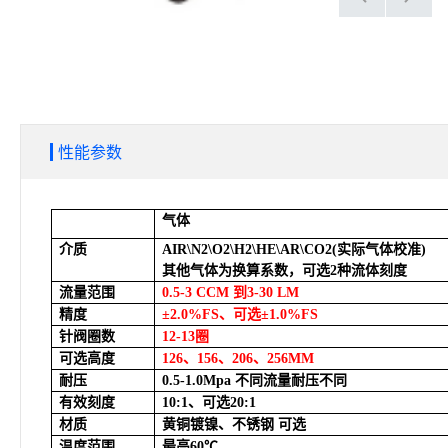
性能参数
气体
介质
AIR\N2\O2\H2\HE\AR\CO2(
实际气体校准)
其他气体为换算系数，可选2种流体刻度
流量范围
0.5-3 CCM
到3-30 LM
精度
±2.0%FS
、可选±1.0%FS
针阀圈数
12-13
圈
可选高度
126
、156、206、256MM
耐压
0.5-1.0Mpa
不同流量耐压不同
有效刻度
10:1
、可选20:1
材质
黄铜镀镍、不锈钢 可选
温度范围
最高60℃