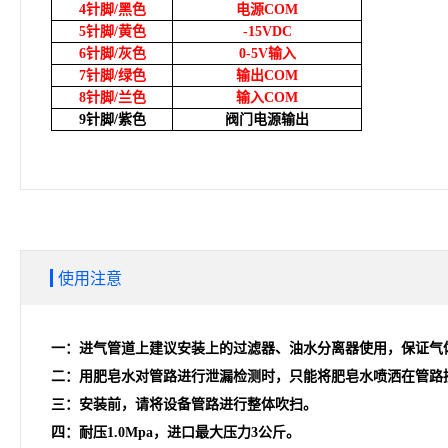
4
针脚/黑色
电源COM
5
针脚/黄色
-15VDC
6
针脚/灰色
0-5V
输入
7
针脚/绿色
输出COM
8
针脚/兰色
输入COM
9
针脚/紫色
阀门电源输出
使用注意
一：进气管道上建议安装上的过滤器、油水分离器使用，保证气体
二：用肥皂水对管路进行泄漏检测时，只能将肥皂水喷洒在管路
三：安装前，请将设备管路进行整体吹扫。
四：耐压1.0Mpa，进口最大压力3公斤。