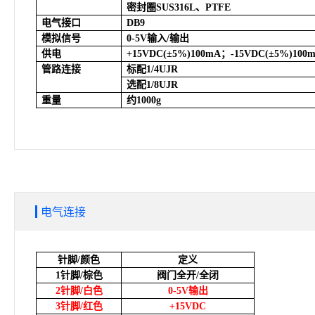
密封圈SUS316L、PTFE
电气接口
DB9
模拟信号
0-5V
输入/输出
供电
+15VDC(
±5%)100mA；-15VDC(±5%)100
管路连接
标配1/4UJR
选配1/8UJR
重量
约1000g
电气连接
针脚/颜色
定义
1
针脚/棕色
阀门全开/全闭
2
针脚/白色
0-5V
输出
3
针脚/红色
+15VDC