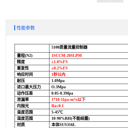
性能参数
5100
质量流量控制器
量程(N2)
1SCCM-20SLPM
精度
±1.0%FS
重复性
±0.2%FS
响应时间
1
秒以内
耐压
1.0Mpa
进口最大压力
O.3Mpa
动作压差
0.05-0.3Mpa
泄漏率
1*10-11pa
·m³/s以下
内抛光
Ra
≤0.1
温度范围
5-45
℃
湿度范围
10-90%RH(
不能结露)
材质
本体SUS316L