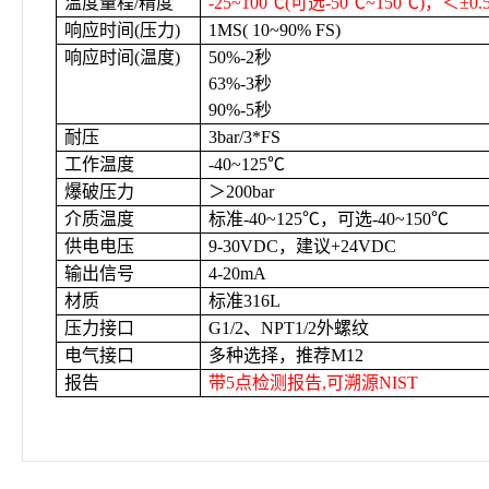
温度量程/精度
-25~100
℃(可选-50℃~150℃)，＜±0.
响应时间(压力)
1MS(
10~90% FS)
响应时间(温度)
50%-2
秒
63%-3
秒
90%-5
秒
耐压
3bar/3*FS
工作温度
-40~125
℃
爆破压力
＞200bar
介质温度
标准-40~125℃，可选-40~150℃
供电电压
9-30VDC
，建议+24VDC
输出信号
4-20mA
材质
标准316L
压力接口
G1/2
、NPT1/2外螺纹
电气接口
多种选择，推荐M12
报告
带5点检测报告
,可溯源NIST